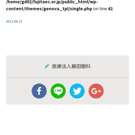
/home/gd02/fujitaec.or.jp/public_html/wp-
content/themes/genova_tpl/single.php
on line
42
2023.08.23
医療法人藤田眼科