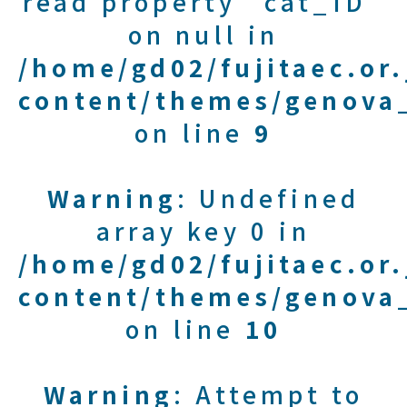
read property "cat_ID"
on null in
/home/gd02/fujitaec.or
content/themes/genova_
on line
9
Warning
: Undefined
array key 0 in
/home/gd02/fujitaec.or
content/themes/genova_
on line
10
Warning
: Attempt to